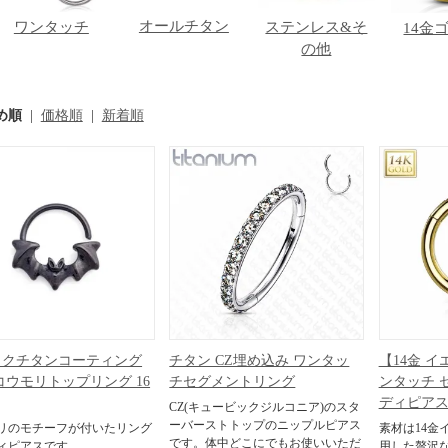
オールチタン
ワンタッチ
ステンレス&そ
14金
の他
め順
|
価格順
|
新着順
ックチタンコーティング
チタン CZ埋め込み ワンタッ
【14金 
コウモリトップリング 16
チセグメントリング
ンタッチ 
ディピアス 1
CZ(キュービックジルコニア)のスタ
ーバーストトップのニップルピアス
リのモチーフが付いたリング
素材は14金
です。体中どこにでもお使いいただ
ィピアスです。
用した贅沢