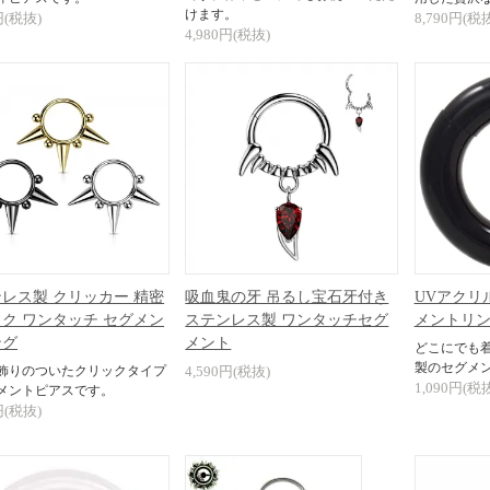
けます。
円(税抜)
8,790円(税
4,980円(税抜)
レス製 クリッカー 精密
吸血鬼の牙 吊るし宝石牙付き
UVアクリ
ク ワンタッチ セグメン
ステンレス製 ワンタッチセグ
メントリン
ング
メント
どこにでも
製のセグメ
飾りのついたクリックタイプ
4,590円(税抜)
1,090円(税
メントピアスです。
円(税抜)