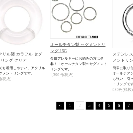
オールチタン製 セグメントリ
ング 16G
クリル製 カラフル セグ
ステンレス
金属アレルギーにお悩みの方は是
リング クリア
メントリング
非！！オールチタン製のセグメント
でも着用しやすい、アクリル
簡単に取り
リングです。
グメントリングです。
オールチア
1,390円(税抜)
円(税抜)
も強い！引
トリングで
980円(税抜)
<
1
2
3
4
5
6
7