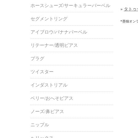
ホースシューズ/サーキュラーバーベル
»
タトゥ
セグメントリング
*墨猫オン
アイブロウ/バナナバーベル
リテーナー/透明ピアス
プラグ
ツイスター
インダストリアル
ベリー/おへそピアス
ノーズ/鼻ピアス
ニップル
ヘリックス