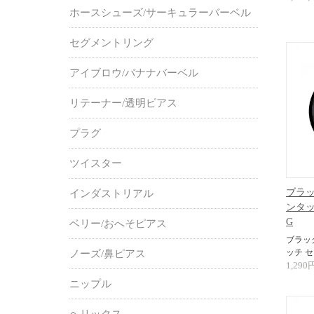
ホースシューズ/サーキュラーバーベル
セグメントリング
アイブロウ/バナナバーベル
リテーナー/透明ピアス
プラグ
ツイスター
ブラッ
インダストリアル
ンタッ
G
ベリー/おへそピアス
ブラッ
ッチ セ
ノーズ/鼻ピアス
1,290
ニップル
ヘリックス