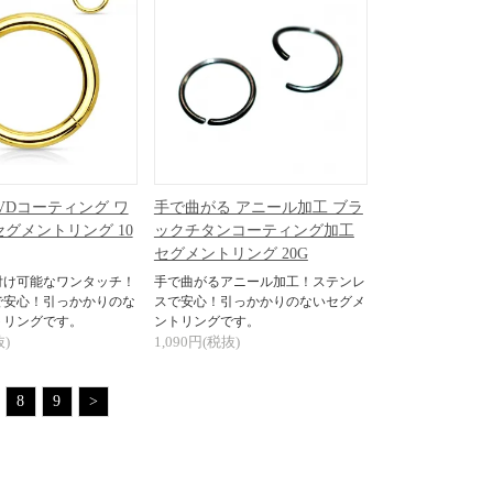
VDコーティング ワ
手で曲がる アニール加工 ブラ
セグメントリング 10
ックチタンコーティング加工
セグメントリング 20G
付け可能なワンタッチ！
手で曲がるアニール加工！ステンレ
で安心！引っかかりのな
スで安心！引っかかりのないセグメ
トリングです。
ントリングです。
抜)
1,090円(税抜)
8
9
>