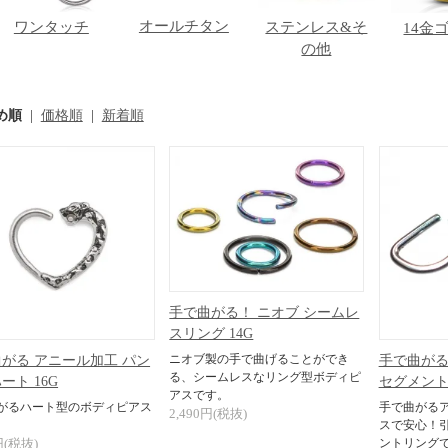
オールチタン
ワンタッチ
ステンレス&そ
14金
の他
め順
|
価格順
|
新着順
手で曲がる！ ニオブ シームレ
スリング 14G
ニオブ製の手で曲げることができ
がる アニール加工 パン
手で曲がる
る、シームレスなリング型ボディピ
ート 16G
セグメント
アスです。
がるハート型のボディピアス
手で曲がる
2,490円(税抜)
スで安心！
円(税抜)
ントリング