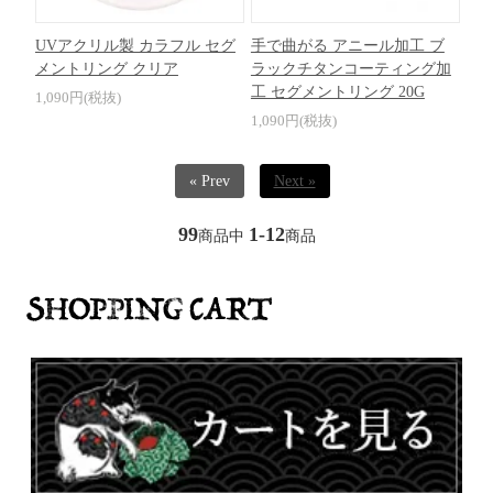
UVアクリル製 カラフル セグ
手で曲がる アニール加工 ブ
メントリング クリア
ラックチタンコーティング加
工 セグメントリング 20G
1,090円(税抜)
1,090円(税抜)
« Prev
Next »
99
1-12
商品中
商品