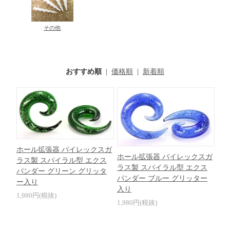
その他
おすすめ順
|
価格順
|
新着順
ホール拡張器 パイレックスガ
ホール拡張器 パイレックスガ
ラス製 スパイラル型 エクス
ラス製 スパイラル型 エクス
パンダー グリーン グリッタ
パンダー ブルー グリッター
ー入り
入り
1,980円(税抜)
1,980円(税抜)