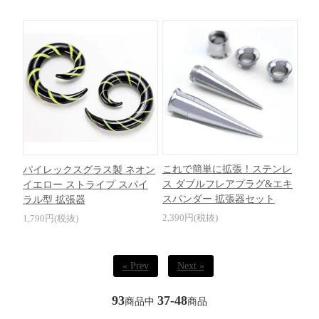
これで簡単に拡張！ステンレ
パイレックスグラス製 ネオン
ス ダブルフレアプラグ&エキ
イエロー ストライプ スパイ
スパンダー 拡張器セット
ラル型 拡張器
2,390円(税抜)
1,790円(税抜)
« Prev
Next »
93
37-48
商品中
商品