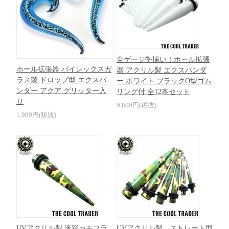
全ゲージ勢揃い！ホール拡張
ホール拡張器 パイレックスガ
器 アクリル製 エクスパンダ
ラス製 ドロップ型 エクスパ
ー ホワイト ブラックO型ゴム
ンダー アクア グリッター入
リング付 全12本セット
り
9,800円(税抜)
1,980円(税抜)
UVアクリル製 迷彩カモフラ
UVアクリル製 ストレート型