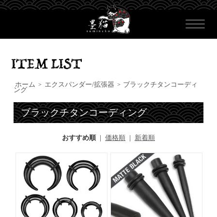
ホーム
エクスパンダー/拡張器
ブラックチタンコーディ
>
>
ング
ブラックチタンコーディング
おすすめ順
|
価格順
|
新着順