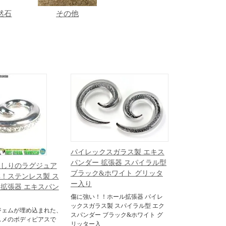
然石
その他
パイレックスガラス製 エキス
パンダー 拡張器 スパイラル型
っしりのラグジュア
ブラック&ホワイト グリッタ
！ステンレス製 ス
ー入り
拡張器 エキスパン
傷に強い！！ホール拡張器 パイレ
ックスガラス製 スパイラル型 エク
ジェムが埋め込まれた、
スパンダー ブラック&ホワイト グ
スメのボディピアスで
リッター入