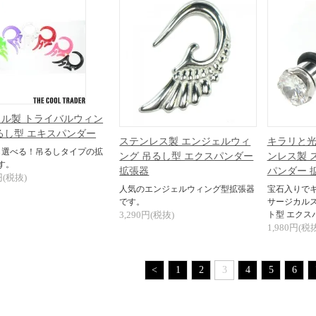
ル製 トライバルウィン
るし型 エキスパンダー
ステンレス製 エンジェルウィ
キラリと光
ら選べる！吊るしタイプの拡
ング 吊るし型 エクスパンダー
ンレス製 
す。
拡張器
パンダー 
円(税抜)
人気のエンジェルウィング型拡張器
宝石入りで
です。
サージカルス
3,290円(税抜)
ト型 エクス
1,980円(税
<
1
2
3
4
5
6