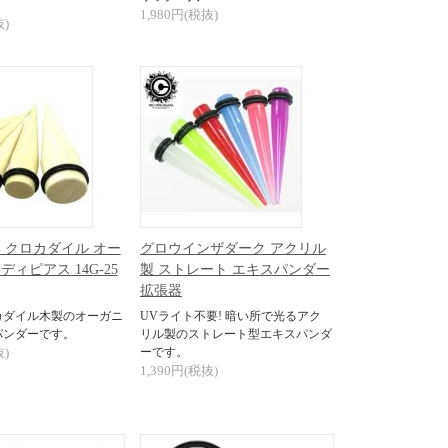
1,980円(税抜)
抜)
 クロカダイル オー
グロウインザダーク アクリル
ィピアス 14G-25
製 ストレート エキスパンダー
拡張器
カダイル木製のオーガニ
UVライト不要! 暗い所で光るアク
パンダーです。
リル製のストレート型エキスパンダ
抜)
ーです。
1,390円(税抜)