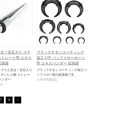
る！宝石入り ステ
ブラックチタンコーティング
ストレート型 エキス
加工 U字 バッファローホーン
拡張器
型 エキスパンダー 拡張器
キラリと光る！宝石入り
ブラックチタンコーティング加工バ
テンレス製 ストレー
ッファロー型の拡張器です。
パンダー
1,980円(税抜)
抜)
7
8
>