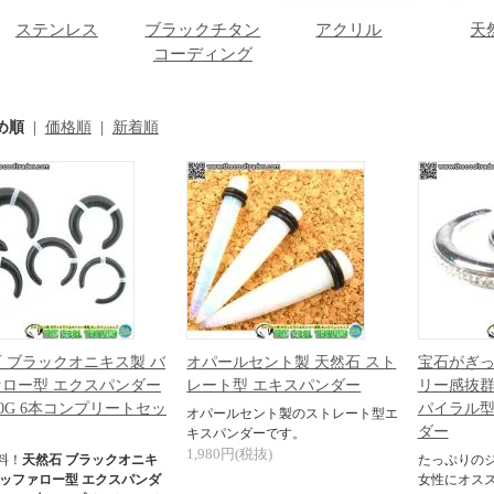
ステンレス
ブラックチタン
アクリル
天
コーディング
め順
|
価格順
|
新着順
 ブラックオニキス製 バ
オパールセント製 天然石 スト
宝石がぎ
ロー型 エクスパンダー
レート型 エキスパンダー
リー感抜群
- 00G 6本コンプリートセッ
パイラル型
オパールセント製のストレート型エ
ダー
キスパンダーです。
1,980円(税抜)
料！
天然石 ブラックオニキ
たっぷりの
バッファロー型 エクスパンダ
女性にオス