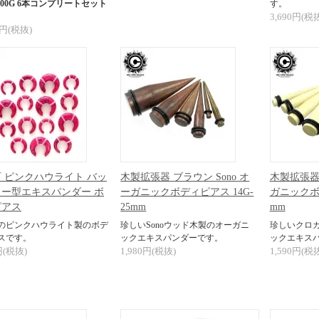
 - 00G 6本コンプリートセット
す。
3,690円(税
0円(税抜)
 ピンクハウライト バッ
木製拡張器 ブラウン Sono オ
木製拡張器
ー型エキスパンダー ボ
ーガニックボディピアス 14G-
ガニックボデ
ピアス
25mm
mm
のピンクハウライト製のボデ
珍しいSonoウッド木製のオーガニ
珍しいクロ
スです。
ックエキスパンダーです。
ックエキス
円(税抜)
1,980円(税抜)
1,590円(税