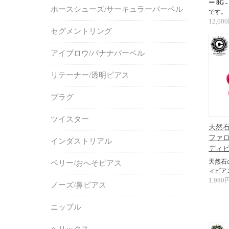
ー 8G
ホースシューズ/サーキュラーバーベル
です。
12,00
セグメントリング
アイブロウ/バナナバーベル
リテーナー/透明ピアス
プラグ
ツイスター
天然石
ファロ
インダストリアル
ディ
天然石
ベリー/おへそピアス
ィピア
1,980
ノーズ/鼻ピアス
ニップル
ヘリックス