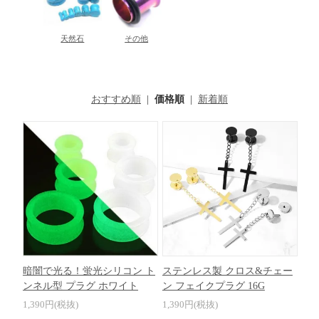
天然石
その他
おすすめ順
|
価格順
|
新着順
暗闇で光る！蛍光シリコン ト
ステンレス製 クロス&チェー
ンネル型 プラグ ホワイト
ン フェイクプラグ 16G
1,390円(税抜)
1,390円(税抜)