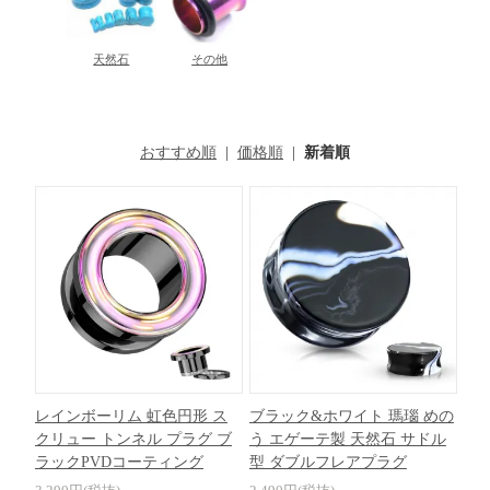
天然石
その他
おすすめ順
|
価格順
|
新着順
レインボーリム 虹色円形 ス
ブラック&ホワイト 瑪瑙 めの
クリュー トンネル プラグ ブ
う エゲーテ製 天然石 サドル
ラックPVDコーティング
型 ダブルフレアプラグ