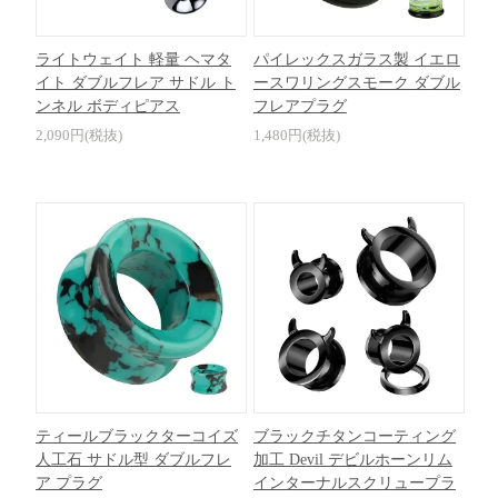
ライトウェイト 軽量 ヘマタ
パイレックスガラス製 イエロ
イト ダブルフレア サドル ト
ースワリングスモーク ダブル
ンネル ボディピアス
フレアプラグ
2,090円(税抜)
1,480円(税抜)
ティールブラックターコイズ
ブラックチタンコーティング
人工石 サドル型 ダブルフレ
加工 Devil デビルホーンリム
ア プラグ
インターナルスクリュープラ