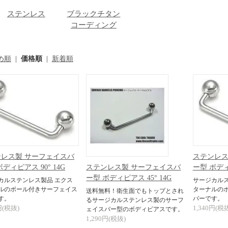
ステンレス
ブラックチタン
コーディング
め順
|
価格順
|
新着順
レス製 サーフェイスバ
ステンレス
ステンレス製 サーフェイスバ
ディピアス 90° 14G
ー型 ボディピ
ー型 ボディピアス 45° 14G
カルステンレス製品 エクス
サージカルス
ルのボール付きサーフェイス
ターナルの
送料無料！衛生面でもトップとされ
す。
バーです。
るサージカルステンレス製のサーフ
円(税抜)
1,340円(税
ェイスバー型のボディピアスです。
1,290円(税抜)