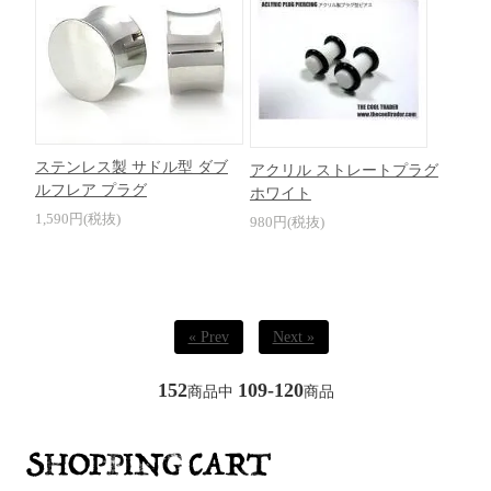
ステンレス製 サドル型 ダブ
アクリル ストレートプラグ
ルフレア プラグ
ホワイト
1,590円(税抜)
980円(税抜)
« Prev
Next »
152
109-120
商品中
商品