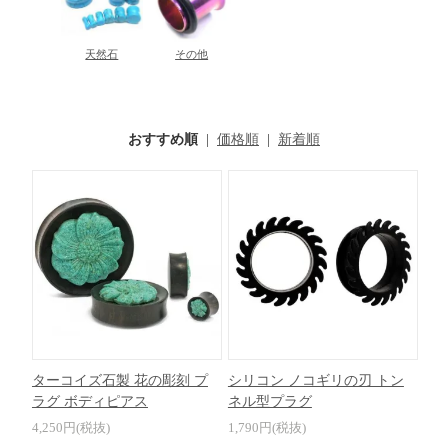
天然石
その他
おすすめ順
|
価格順
|
新着順
ターコイズ石製 花の彫刻 プ
シリコン ノコギリの刃 トン
ラグ ボディピアス
ネル型プラグ
4,250円(税抜)
1,790円(税抜)