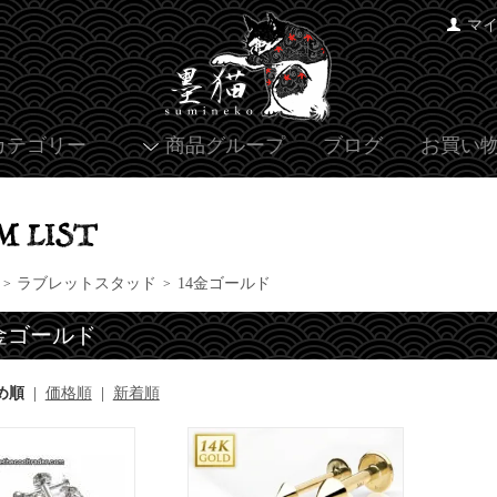
マ
カテゴリー
商品グループ
ブログ
お買い
ラブレットスタッド
14金ゴールド
>
>
4金ゴールド
め順
|
価格順
|
新着順