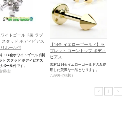
ホワイトゴールド製 ラブ
 スタッド ボディピアス
【14金 イエローゴールド】ラ
入りボール付
ブレット コーントップ ボディ
料！
14金ホワイトゴールド製
ピアス
ット スタッド ボディピアス
素材は14金イエローゴールドのみ使
りボール付
です。
用した贅沢な一品となります。
円(税抜)
7,890円(税抜)
<
1
>