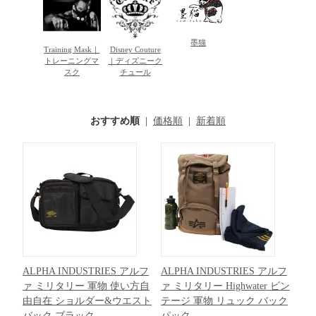
墨猫
Training Mask｜
Disney Couture
トレーニングマ
｜ディズニーク
スク
チュール
おすすめ順
|
価格順
|
新着順
ALPHA INDUSTRIES アルフ
ALPHA INDUSTRIES アルフ
ァ ミリタリー 軍物 使い方自
ァ ミリタリー Highwater ビン
由自在 ショルダー&ウエスト
テージ 軍物 リュック バック
バック ブラック
パック