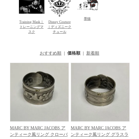
墨猫
Training Mask｜
Disney Couture
トレーニングマ
｜ディズニーク
スク
チュール
おすすめ順
|
価格順
|
新着順
MARC BY MARC JACOBS ア
MARC BY MARC JACOBS ア
ンティーク風リング クローバ
ンティーク風リング グラスラ