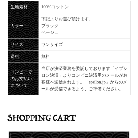
生地素材
100%コットン
下記よりお選び頂けます。
カラー
ブラック
ベージュ
サイズ
ワンサイズ
送料
無料
当店が決済業務を委託しております「イプシ
コンビニで
ロン決済」よりコンビニ決済用のメールがお
のお支払い
客様へ送信されます。「epsilon.jp」からのメ
について
ールが受信できるよう、ご準備ください。