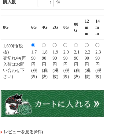
個
購入数
12
14
00
8G
6G
4G
2G
0G
m
m
G
m
m
1,690円(税
抜)
1,7
1,8
1,9
2,0
2,1
2,2
2,3
売切れ中(再
90
90
90
90
90
90
90
入荷はお問
円
円
円
円
円
円
円
い合わせ下
(税
(税
(税
(税
(税
(税
(税
さい)
抜)
抜)
抜)
抜)
抜)
抜)
抜)
レビューを見る(0件)