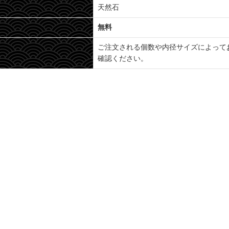
天然石
無料
ご注文される個数や内径サイズによって
確認ください。