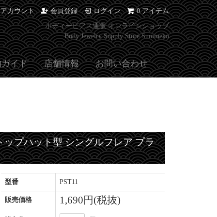
イアカウント
会員登録
ログイン
0 アイテム
ボディーピアス通販 オンラインショップ
Body Jewelry Supply Store Sumineko
物ガイド
店舗情報
お問い合わせ
トップハット型 シングルフレア プラ
型番
PST11
1,690円(税抜)
販売価格