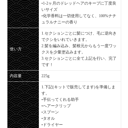
•1-2ヶ月のドレッドヘアのキープに丁度良
いサイズ
•化学香料は一切使用してなく、100%ナチ
ュラルナニーの香り
1.セクションごとに髪につけ、毛に逆向き
でクシをいれていきます。
2.髪を編み込み、髪根元からもう一度ワッ
使い方
クスを少量塗込みます。
3.セクションごとに全て上記を行い、完了
です！
内容量
225g
1.下記(キットで販売してます)を準備しま
す。
•手伝ってくれる助手
•へアークリップ
•スプーン
•タオル
•ドライヤー