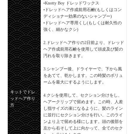
•Knotty Boy ドレッドワックス
•ドレッドヘア作成前用石鹸(もしくはコン
ディショナー効果のないシャンプー)
•ドレッドヘア専用くし(もしくは耐久性の
強く、細かなクシ)
2.ドレッドヘア作りの2日前より、ドレッド
ヘア作成前用石鹸を使用して頭皮及び髪の
汚れを取り除きます。
3.シャンプー後、ドライヤーで、下から風
をあてて、乾かします。この時髪のボリュ
ームを最大にするようにします。
キットでドレ
4.クシを使用して、セクション分けをし、
ッドヘア作り
ヘアークリップで留めます。この時、人差
方
し指サイズの束になるように、髪のライン
に並行にセクション分けを行い、このライ
ンより上で留める様にします。頭の後部を
左から右そして上に向かって、全てのセク