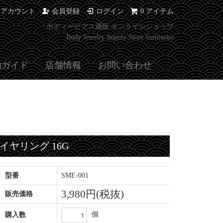
イアカウント
会員登録
ログイン
0 アイテム
ボディーピアス通販 オンラインショップ
Body Jewelry Supply Store Sumineko
物ガイド
店舗情報
お問い合わせ
イヤリング 16G
型番
SME-001
3,980円(税抜)
販売価格
個
購入数