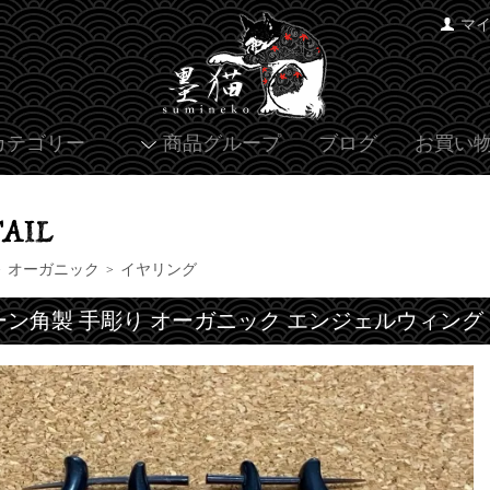
マ
カテゴリー
商品グループ
ブログ
お買い
オーガニック
イヤリング
>
>
ーン角製 手彫り オーガニック エンジェルウィング 