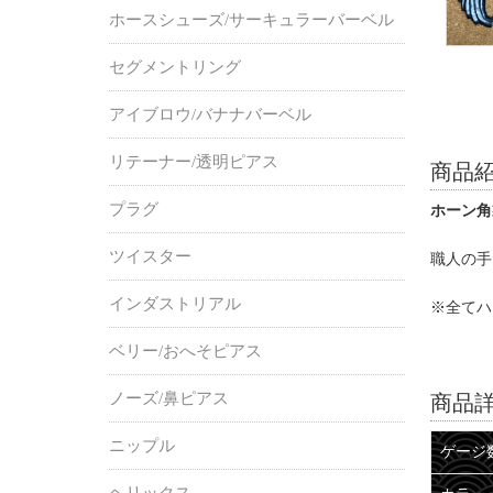
ホースシューズ/サーキュラーバーベル
セグメントリング
アイブロウ/バナナバーベル
リテーナー/透明ピアス
商品
プラグ
ホーン角
ツイスター
職人の手
インダストリアル
※全てハ
ベリー/おへそピアス
ノーズ/鼻ピアス
商品
ニップル
ゲージ
ヘリックス