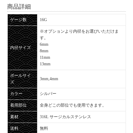
商品詳細
ゲージ数
16G
※オプションより内径をお選びいただけま
す。
6mm
内径サイズ
8mm
11mm
13mm
ボールサイ
3mm,4mm
ズ
カラー
シルバー
着用部位
全身どこの部位でも使用できます。
素材
316L サージカルステンレス
送料
無料