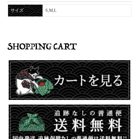
サイズ
S,M,L