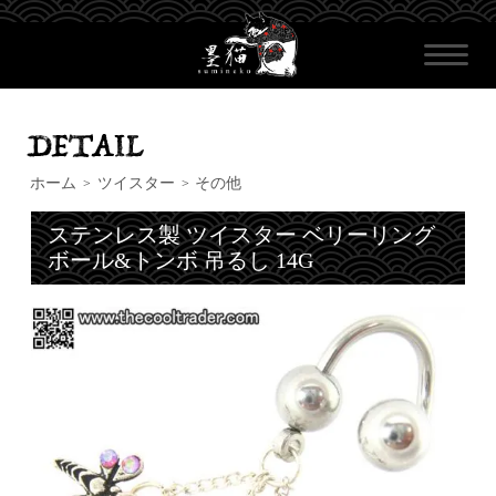
ホーム
ツイスター
その他
>
>
ステンレス製 ツイスター ベリーリング
ボール&トンボ 吊るし 14G