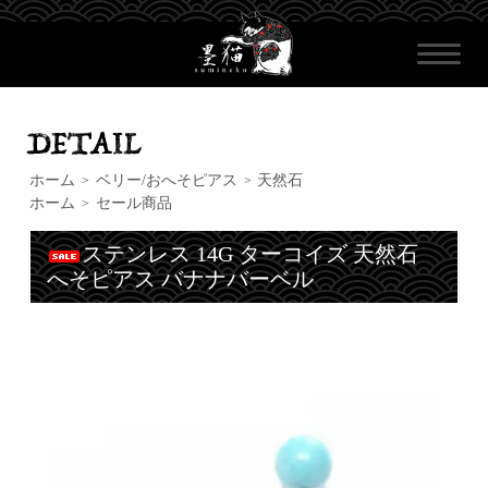
ホーム
ベリー/おへそピアス
天然石
>
>
ホーム
セール商品
>
ステンレス 14G ターコイズ 天然石
へそピアス バナナバーベル