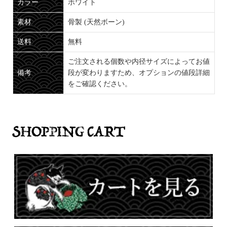
カラー
ホワイト
素材
骨製 (天然ボーン)
送料
無料
ご注文される個数や内径サイズによってお値
備考
段が変わりますため、オプションの値段詳細
をご確認ください。