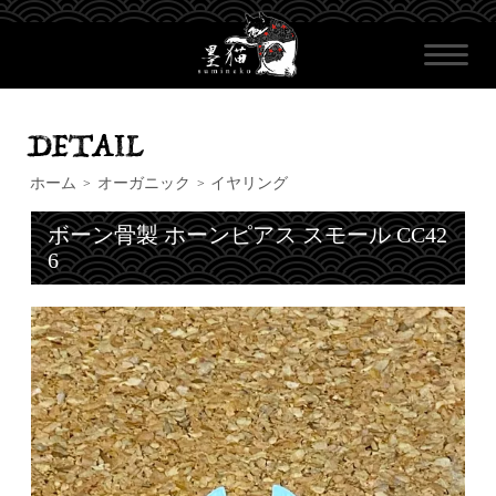
ホーム
オーガニック
イヤリング
>
>
ボーン骨製 ホーンピアス スモール CC42
6