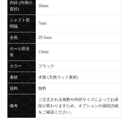
内径 (内側の
18mm
直径)
シャフト部
7mm
間隔
全長
29.5mm
ホール部全
13mm
長
カラー
ブラック
素材
木製 (天然ウッド素材)
送料
無料
ご注文される個数や内径サイズによってお値
備考
段が変わりますため、オプションの値段詳細
をご確認ください。