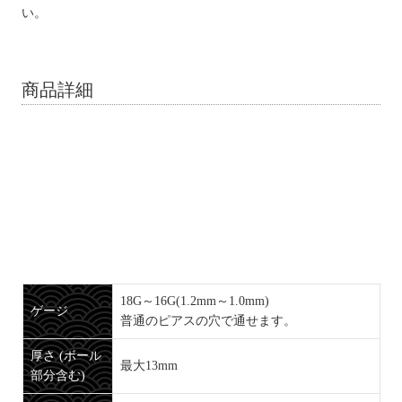
い。
商品詳細
18G～16G(1.2mm～1.0mm)
ゲージ
普通のピアスの穴で通せます。
厚さ (ボール
最大13mm
部分含む)