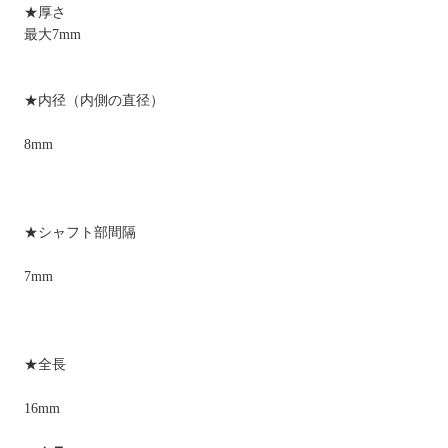
★厚さ
最大7mm
★内径（内側の直径）
8mm
★シャフト部間隔
7mm
★全長
16mm