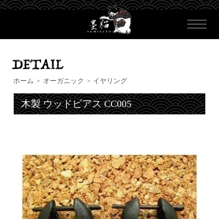
ホーム
オーガニック
イヤリング
>
>
木製 ウッドピアス CC005