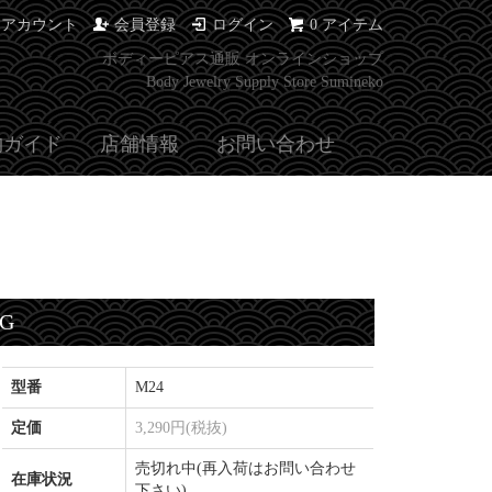
イアカウント
会員登録
ログイン
0 アイテム
ボディーピアス通販 オンラインショップ
Body Jewelry Supply Store Sumineko
物ガイド
店舗情報
お問い合わせ
G
型番
M24
定価
3,290円(税抜)
売切れ中(再入荷はお問い合わせ
在庫状況
下さい)