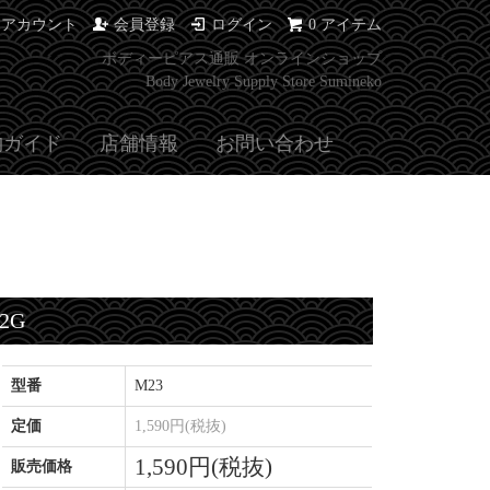
イアカウント
会員登録
ログイン
0 アイテム
ボディーピアス通販 オンラインショップ
Body Jewelry Supply Store Sumineko
物ガイド
店舗情報
お問い合わせ
2G
型番
M23
定価
1,590円(税抜)
1,590円(税抜)
販売価格