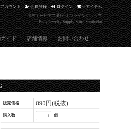
イアカウント
会員登録
ログイン
0 アイテム
ボディーピアス通販 オンラインショップ
Body Jewelry Supply Store Sumineko
物ガイド
店舗情報
お問い合わせ
G
890円(税抜)
販売価格
個
購入数