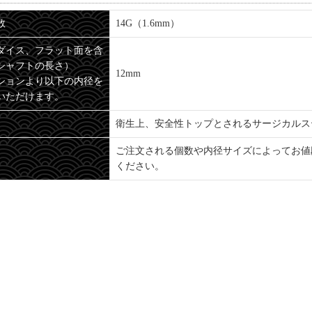
数
14G（1.6mm）
ダイス、フラット面を含
シャフトの長さ）
12mm
ションより以下の内径を
いただけます。
衛生上、安全性トップとされるサージカルステ
ご注文される個数や内径サイズによってお値
ください。