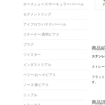
ホースシューズ/サーキュラーバーベル
セグメントリング
アイブロウ/バナナバーベル
リテーナー/透明ピアス
プラグ
商品
ツイスター
ステンレ
インダストリアル
ストレー
ベリー/おへそピアス
フラット
す。
ノーズ/鼻ピアス
ニップル
商品
ヘリックス