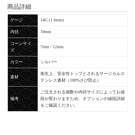
商品詳細
ゲージ
14G (1.6mm)
内径
10mm
コーンサイ
7mm / 12mm
ズ
カラー
シルバー
衛生上、安全性トップとされるサージカルス
素材
テンレス素材（100%さび防止）
ご注文される個数や内径サイズによってお値
備考
段が変わりますため、オプションの値段詳細
をご確認ください。