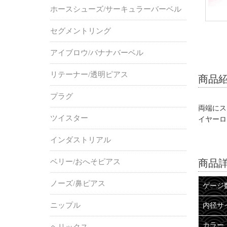
ホースシューズ/サーキュラーバーベル
セグメントリング
アイブロウ/バナナバーベル
リテーナー/透明ピアス
商品
プラグ
両端にス
ツイスター
イヤーロ
インダストリアル
ベリー/おへそピアス
商品
ノーズ/鼻ピアス
ゲージ
ニップル
内径サ
カラー
ヘリックス