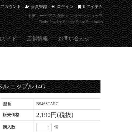
イアカウント
会員登録
ログイン
0 アイテム
ボディーピアス通販 オンラインショップ
Body Jewelry Supply Store Sumineko
物ガイド
店舗情報
お問い合わせ
 ニップル 14G
型番
BS46STARC
2,190円(税抜)
販売価格
個
購入数