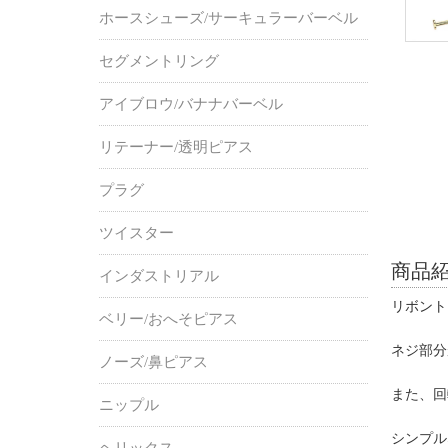
ホースシューズ/サーキュラーバーベル
セグメントリング
アイブロウ/バナナバーベル
リテーナー/透明ピアス
プラグ
ツイスター
商品
インダストリアル
リボント
ベリー/おへそピアス
ネジ部分
ノーズ/鼻ピアス
また、回
ニップル
シンプル
ヘリックス