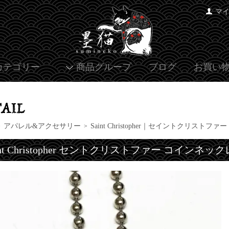
マ
カテゴリー
商品グループ
ブログ
お買い
アパレル&アクセサリー
Saint Christopher｜セイントクリストファー
>
>
int Christopher セントクリストファー コインネッ