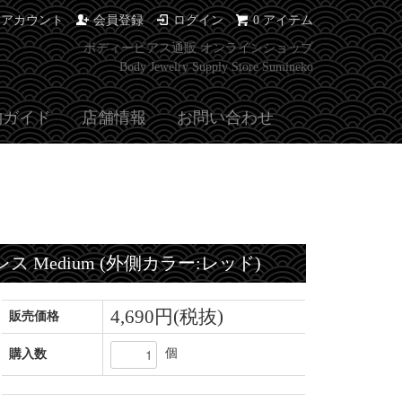
イアカウント
会員登録
ログイン
0 アイテム
ボディーピアス通販 オンラインショップ
Body Jewelry Supply Store Sumineko
物ガイド
店舗情報
お問い合わせ
クレス Medium (外側カラー:レッド)
4,690円(税抜)
販売価格
個
購入数