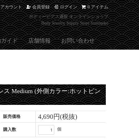
イアカウント
会員登録
ログイン
0 アイテム
ボディーピアス通販 オンラインショップ
Body Jewelry Supply Store Sumineko
物ガイド
店舗情報
お問い合わせ
クレス Medium (外側カラー:ホットピン
4,690円(税抜)
販売価格
個
購入数