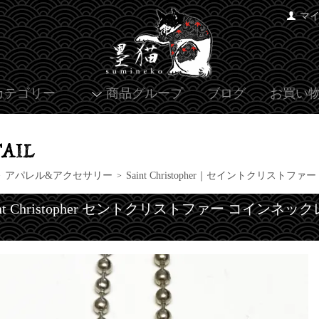
マ
カテゴリー
商品グループ
ブログ
お買い
アパレル&アクセサリー
Saint Christopher｜セイントクリストファー
>
>
int Christopher セントクリストファー コインネッ