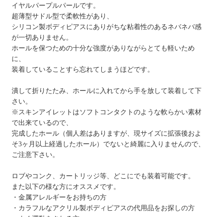
イヤルパープルパールです。
超薄型サドル型で柔軟性があり、
シリコン製ボディピアスにありがちな粘着性のあるネバネバ感
が一切ありません。
ホールを保つための十分な強度がありながらとても軽いため
に、
装着していることすら忘れてしまうほどです。
潰して折りたたみ、ホールに入れてから手を放して装着して下
さい。
※スキンアイレットはソフトコンタクトのような軟らかい素材
で出来ているので、
完成したホール（個人差はありますが、現サイズに拡張後およ
そ3ヶ月以上経過したホール）でないと綺麗に入りませんので、
ご注意下さい。
ロブやコンク、カートリッジ等、どこにでも装着可能です。
また以下の様な方にオススメです。
・金属アレルギーをお持ちの方
・カラフルなアクリル製ボディピアスの代用品をお探しの方