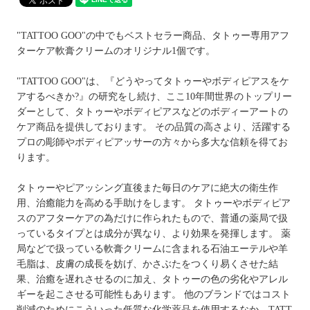
"TATTOO GOO"の中でもベストセラー商品、タトゥー専用アフ
ターケア軟膏クリームのオリジナル1個です。
"TATTOO GOO"は、『どうやってタトゥーやボディピアスをケ
アするべきか?』の研究をし続け、ここ10年間世界のトップリー
ダーとして、タトゥーやボディピアスなどのボディーアートの
ケア商品を提供しております。 その品質の高さより、活躍する
プロの彫師やボディピアッサーの方々から多大な信頼を得てお
ります。
タトゥーやピアッシング直後また毎日のケアに絶大の衛生作
用、治癒能力を高める手助けをします。 タトゥーやボディピア
スのアフターケアの為だけに作られたもので、普通の薬局で扱
っているタイプとは成分が異なり、より効果を発揮します。 薬
局などで扱っている軟膏クリームに含まれる石油エーテルや羊
毛脂は、皮膚の成長を妨げ、かさぶたをつくり易くさせた結
果、治癒を遅れさせるのに加え、タトゥーの色の劣化やアレル
ギーを起こさせる可能性もあります。 他のブランドではコスト
削減のためにこういった低質な化学薬品を使用するなか、TATT