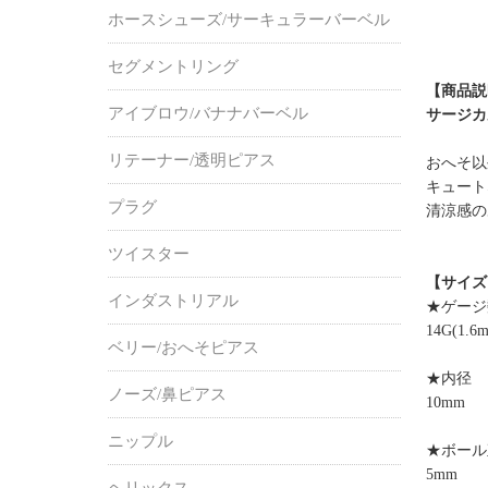
ホースシューズ/サーキュラーバーベル
セグメントリング
【商品説
アイブロウ/バナナバーベル
サージカ
リテーナー/透明ピアス
おへそ以
キュート
プラグ
清涼感の
ツイスター
【サイズ
インダストリアル
★ゲージ
14G(1.6
ベリー/おへそピアス
★内径
ノーズ/鼻ピアス
10mm
ニップル
★ボール
5mm
ヘリックス