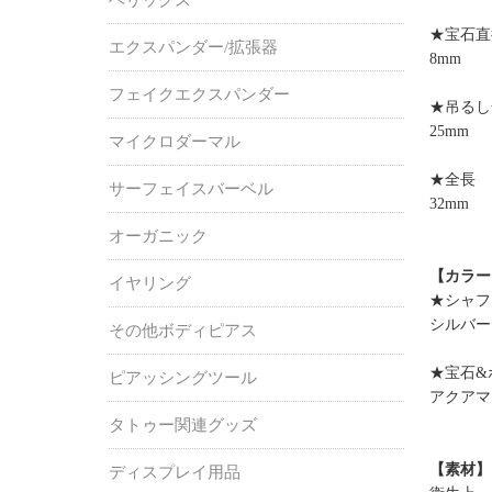
★宝石直
エクスパンダー/拡張器
8mm
フェイクエクスパンダー
★吊るし
25mm
マイクロダーマル
★全長
サーフェイスバーベル
32mm
オーガニック
【カラー
イヤリング
★シャフ
シルバー
その他ボディピアス
★宝石&
ピアッシングツール
アクアマ
タトゥー関連グッズ
【素材】
ディスプレイ用品