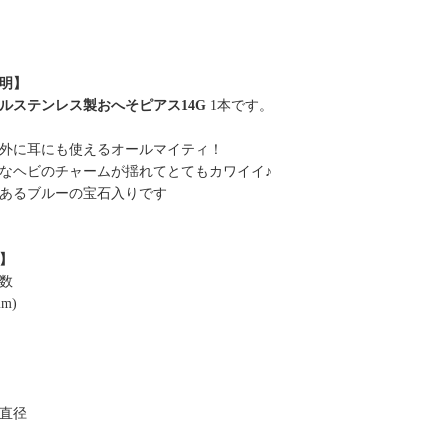
明】
ルステンレス製おへそピアス14G
1本です。
外に耳にも使えるオールマイティ！
なヘビのチャームが揺れてとてもカワイイ♪
あるブルーの宝石入りです
】
数
mm)
直径