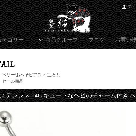
マ
カテゴリー
商品グループ
ブログ
お買い
ベリー/おへそピアス
宝石系
>
>
セール商品
>
ステンレス 14G キュートなヘビのチャーム付き 