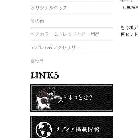
衛生上、
（100
オリジナルグッズ
その他
もうボデ
ヘアカラー＆ドレッドヘアー用品
何セット
アパレル&アクセサリー
自転車