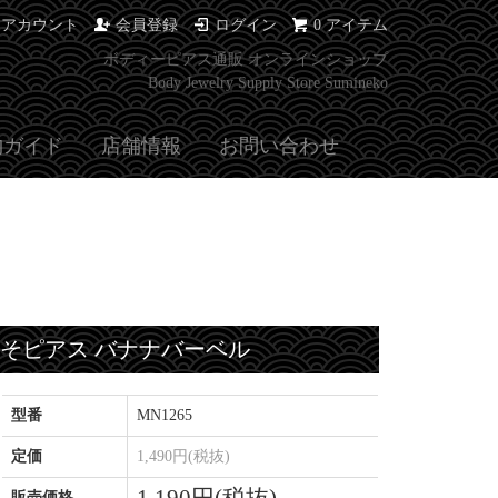
イアカウント
会員登録
ログイン
0 アイテム
ボディーピアス通販 オンラインショップ
Body Jewelry Supply Store Sumineko
物ガイド
店舗情報
お問い合わせ
へそピアス バナナバーベル
型番
MN1265
定価
1,490円(税抜)
販売価格