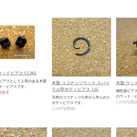
ウッドピアス CC002
ピアスとして人気のある木製
木製 ココナッツウッド スパイ
木製 ウッド
ド・ピアスです。
ラル型ボディピアス 12G
個性派ピア
 OUT
のウッド・
天然のココナッツの木から作られた
1,290円(税
ボディピアスです。
1,290円(税抜)