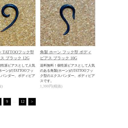
 TATTOOフック型
角製 ホーン フック型 ボディ
 ブラック 12G
ピアス ブラック 10G
個性派ピアスとして人気
送料無料！個性派ピアスとして人気
ーン)のTATTOOフッ
のある角製(ホーン)のTATTOOフッ
スパンダー、ボディピア
ク型のエクスパンダー、ボディピア
スです。
抜)
1,390円(税抜)
...
9
12
>