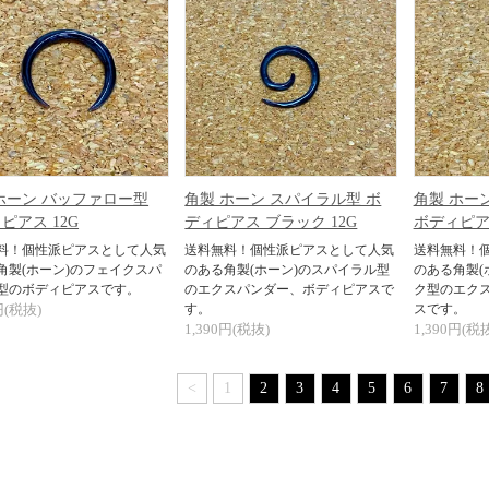
ホーン バッファロー型
角製 ホーン スパイラル型 ボ
角製 ホーン
ピアス 12G
ディピアス ブラック 12G
ボディピアス
料！個性派ピアスとして人気
送料無料！個性派ピアスとして人気
送料無料！
角製(ホーン)のフェイクスパ
のある角製(ホーン)のスパイラル型
のある角製(ホ
型のボディピアスです。
のエクスパンダー、ボディピアスで
ク型のエク
円(税抜)
す。
スです。
1,390円(税抜)
1,390円(税
<
1
2
3
4
5
6
7
8