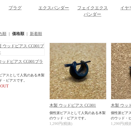
プラグ
エクスパンダー
フェイクエクス
イヤ
パンダー
め順
|
価格順
|
新着順
ウッドピアス CC001ブラ
ピアスとして人気のある木製
ド・ピアスです。
 OUT
木製 ウッドピアス CC001
木製 ウッド
個性派ピアスとして人気のある木製
個性派ピア
のウッド・ピアスです。
のウッド・
1,290円(税抜)
1,290円(税