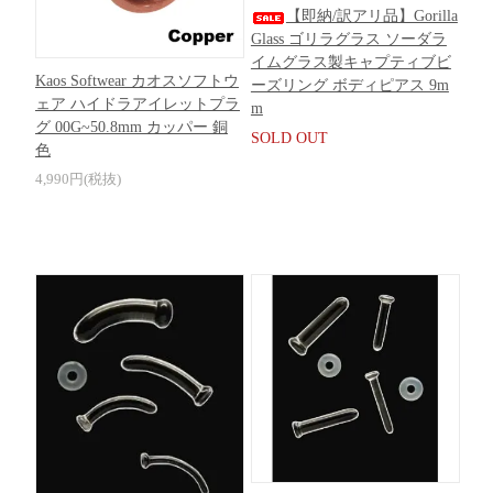
【即納/訳アリ品】Gorilla
Glass ゴリラグラス ソーダラ
イムグラス製キャプティブビ
Kaos Softwear カオスソフトウ
ーズリング ボディピアス 9m
ェア ハイドラアイレットプラ
m
グ 00G~50.8mm カッパー 銅
SOLD OUT
色
4,990円(税抜)