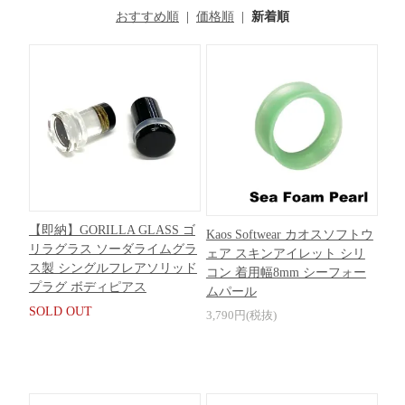
おすすめ順
|
価格順
|
新着順
【即納】GORILLA GLASS ゴ
Kaos Softwear カオスソフトウ
リラグラス ソーダライムグラ
ェア スキンアイレット シリ
ス製 シングルフレアソリッド
コン 着用幅8mm シーフォー
プラグ ボディピアス
ムパール
SOLD OUT
3,790円(税抜)