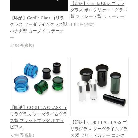
【即納】Gorilla Glass ゴリラ
グラス ボロシリケートグラス
製 ストレート型 リテーナー
【即納】Gorilla Glass ゴリラ
4,190円(税抜)
グラス ソーダライムグラス製
バナナ型 カーブド リテーナ
ー
4,190円(税抜)
【即納】GORILLA GLASS ゴ
リラグラス ソーダライムグラ
ス製 フラットプラグ ボディ
【即納】GORILLA GLASS ゴ
ピアス
リラグラス ソーダライムグラ
5,290円(税抜)
ス製 ソリッドカラー コンク