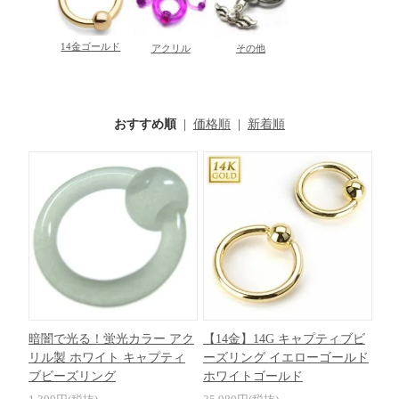
14金ゴールド
アクリル
その他
おすすめ順
|
価格順
|
新着順
暗闇で光る！蛍光カラー アク
【14金】14G キャプティブビ
リル製 ホワイト キャプティ
ーズリング イエローゴールド
ブビーズリング
ホワイトゴールド